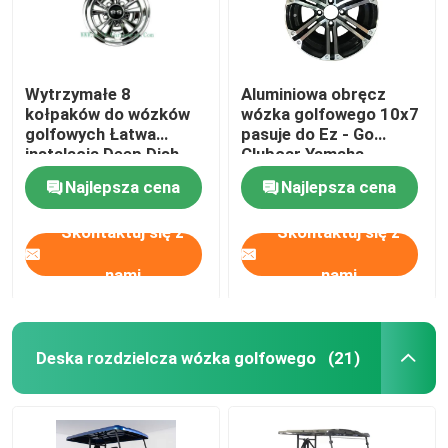
Wytrzymałe 8
Aluminiowa obręcz
kołpaków do wózków
wózka golfowego 10x7
golfowych Łatwa
pasuje do Ez - Go
instalacja Deep Dish
Clubcar Yamaha
Shiny Black
Tomberlin Harley
Najlepsza cena
Najlepsza cena
Skontaktuj się z
Skontaktuj się z
nami
nami
Deska rozdzielcza wózka golfowego
(21)