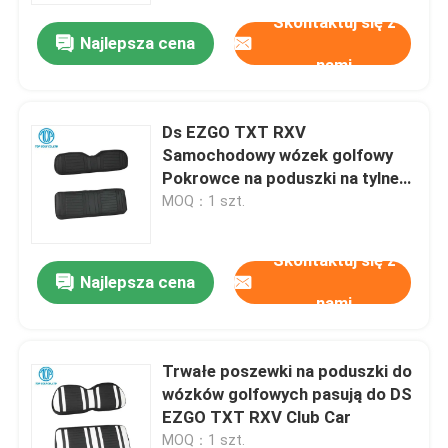
Skontaktuj się z
Najlepsza cena
nami
Ds EZGO TXT RXV
Samochodowy wózek golfowy
Pokrowce na poduszki na tylne
siedzenie
MOQ：1 szt.
Skontaktuj się z
Najlepsza cena
nami
Dom
Trwałe poszewki na poduszki do
Produkty
wózków golfowych pasują do DS
EZGO TXT RXV Club Car
O nas
MOQ：1 szt.