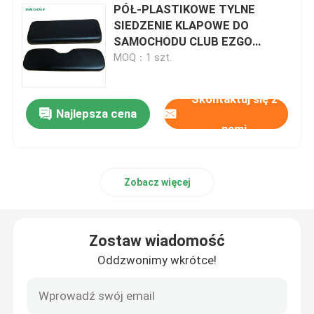
PÓŁ-PLASTIKOWE TYLNE
SIEDZENIE KLAPOWE DO
SAMOCHODU CLUB EZGO
YAMAHA GOLF CART
MOQ：1 szt.
Skontaktuj się z
Najlepsza cena
nami
Zobacz więcej
Zostaw wiadomość
Oddzwonimy wkrótce!