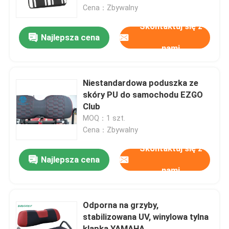
Cena：Zbywalny
Skontaktuj się z
Wycieczka po fabryce
Najlepsza cena
nami
Kontrola jakości
Niestandardowa poduszka ze
Skontaktuj się z nami
skóry PU do samochodu EZGO
Club
MOQ：1 szt.
Aktualności
Cena：Zbywalny
Skontaktuj się z
Lusterka boczne wózka golfowego
Najlepsza cena
nami
Pokrowce na koła wózka golfowego
Odporna na grzyby,
stabilizowana UV, winylowa tylna
Deska rozdzielcza wózka golfowego
klapka YAMAHA