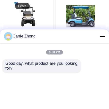
Maksymalna prędkość
48V 4KW legalne wózki
Carrie Zhong
25 km / h 48 V / 5 kW
elektryczne dla 2 osób
4-osobowy
podnoszony wózek
6:58 PM
golfowy z tylnymi
Najlepsza cena
Najlepsza cena
siedzeniami
Good day, what product are you looking 
for?
Skontaktuj się z
Skontaktuj się z
nami
nami
Zobacz więcej