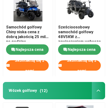
Samochód golfowy
Sześcioosobowy
Chiny niska cena z
samochód golfowy
dobrą jakością 25 mil
48V5KW z
na godzinę
zawieszeniem wahacza
Double A Stalowa rama
Najlepsza cena
Najlepsza cena
Wyprodukowano w
Chinach
Skontaktuj się z
Skontaktuj się z
nami
nami
Wózek golfowy
(12)