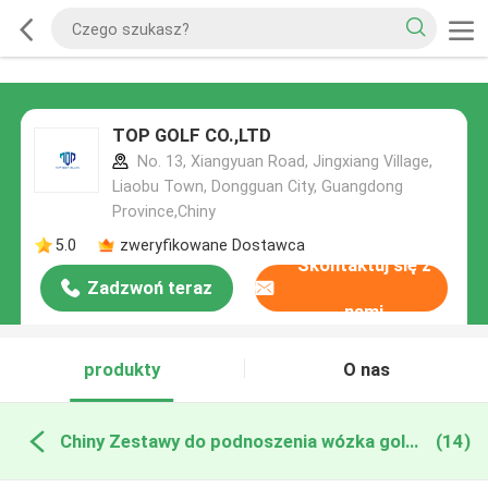
TOP GOLF CO.,LTD
No. 13, Xiangyuan Road, Jingxiang Village,
Liaobu Town, Dongguan City, Guangdong
Province,Chiny
5.0
zweryfikowane Dostawca
Skontaktuj się z
Zadzwoń teraz
nami
produkty
O nas
Chiny Zestawy do podnoszenia wózka golfowego Club
(14)