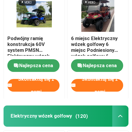
Podwójny ramię
6 miejsc Elektryczny
konstrukcja 60V
wózek golfowy 6
system PMSN
miejsc Podniesiony
Elektryczny wózek
wózek golfowy 6
golfowy z światłem
miejsc Elektryczny
Najlepsza cena
Najlepsza cena
RGB
wózek golfowy
Skontaktuj się z
Skontaktuj się z
nami
nami
Elektryczny wózek golfowy
(120)