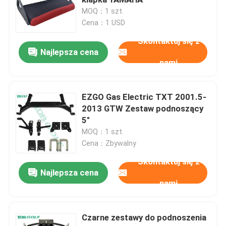
MOQ：1 szt.
Cena：1 USD
Wózek golfowy
Skontaktuj się z
Najlepsza cena
Elektryczny wózek golfowy
nami
Zestaw oświetlenia ledowego wózka golfowego
EZGO Gas Electric TXT 2001.5-
2013 GTW Zestaw podnoszący
5"
Zestawy do podnoszenia wózka golfowego Club
MOQ：1 szt.
Cena：Zbywalny
Rozbłyski błotników wózka golfowego
Skontaktuj się z
Najlepsza cena
nami
Wózek golfowy Opony uliczne
Czarne zestawy do podnoszenia
Silnik elektryczny do wózka golfowego