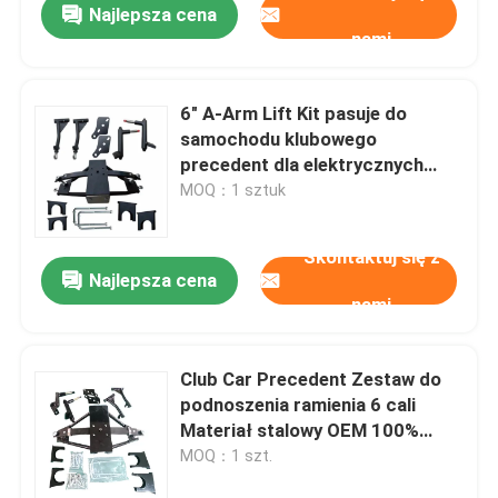
Najlepsza cena
nami
6" A-Arm Lift Kit pasuje do
samochodu klubowego
precedent dla elektrycznych
wózków golfowych
MOQ：1 sztuk
Skontaktuj się z
Najlepsza cena
nami
Club Car Precedent Zestaw do
podnoszenia ramienia 6 cali
Materiał stalowy OEM 100%
testowany
MOQ：1 szt.