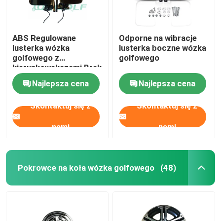
ABS Regulowane
Odporne na wibracje
lusterka wózka
lusterka boczne wózka
golfowego z
golfowego
kierunkowskazami Brak
wibracji w
Najlepsza cena
Najlepsza cena
samochodzie Golf Car
Club
Skontaktuj się z
Skontaktuj się z
nami
nami
Pokrowce na koła wózka golfowego
(48)