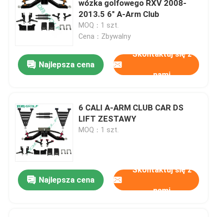
wózka golfowego RXV 2008-
2013.5 6" A-Arm Club
Odwracane siedzenie wózka golfowego
MOQ：1 szt.
Cena：Zbywalny
Skontaktuj się z
Obudowy wózków golfowych
Najlepsza cena
nami
Przednia szyba wózka golfowego
6 CALI A-ARM CLUB CAR DS
Części samochodowe klubowe OEM
LIFT ZESTAWY
MOQ：1 szt.
Wózek golfowy Bateria litowa
Skontaktuj się z
Części do wózków golfowych LVTONG
Najlepsza cena
nami
Części serwisowe ICON