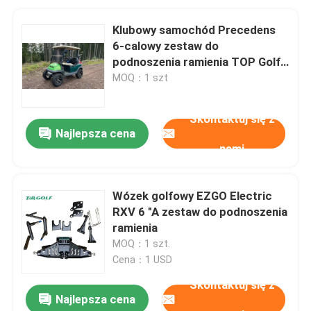
Klubowy samochód Precedens
6-calowy zestaw do
podnoszenia ramienia TOP Golf
Materiał stalowy OEM 100%
MOQ：1 szt
Test
Skontaktuj się z
Najlepsza cena
nami
Wózek golfowy EZGO Electric
RXV 6 "A zestaw do podnoszenia
ramienia
MOQ：1 szt.
Cena：1 USD
Skontaktuj się z
Najlepsza cena