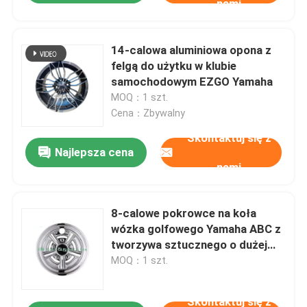
nami
14-calowa aluminiowa opona z
felgą do użytku w klubie
samochodowym EZGO Yamaha
MOQ：1 szt.
Cena：Zbywalny
Skontaktuj się z
Najlepsza cena
nami
8-calowe pokrowce na koła
wózka golfowego Yamaha ABC z
tworzywa sztucznego o dużej
wytrzymałości
MOQ：1 szt.
Skontaktuj się z