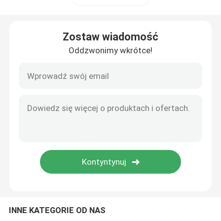
Odwracane siedzenie wózka golfowego
Zostaw wiadomość
Oddzwonimy wkrótce!
Obudowy wózków golfowych
Przednia szyba wózka golfowego
Części samochodowe klubowe OEM
Wózek golfowy Bateria litowa
Części do wózków golfowych LVTONG
INNE KATEGORIE OD NAS
Części serwisowe ICON