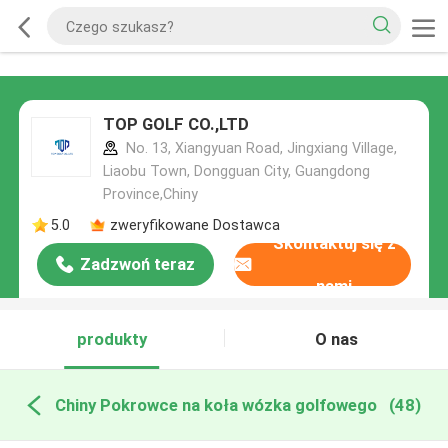
TOP GOLF CO.,LTD
No. 13, Xiangyuan Road, Jingxiang Village,
Liaobu Town, Dongguan City, Guangdong
Province,Chiny
5.0
zweryfikowane Dostawca
Skontaktuj się z
Zadzwoń teraz
nami
produkty
O nas
Chiny Pokrowce na koła wózka golfowego
(48)