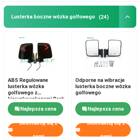
Lusterka boczne wózka golfowego
(24)
ABS Regulowane
Odporne na wibracje
lusterka wózka
lusterka boczne wózka
golfowego z
golfowego
kierunkowskazami Brak
wibracji w
Najlepsza cena
Najlepsza cena
samochodzie Golf Car
Club
Skontaktuj się z
Skontaktuj się z
nami
nami