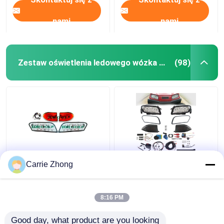
nami
nami
Zestaw oświetlenia ledowego wózka golfowego
(98)
Zestawy oświetlenia
Zestaw oświetlenia
Carrie Zhong
led 12 V - 48 V do Club
ulicznego Tempo
Car Tempo i na
Onward Club Car 12 V
oddziale z uprzężą
8:16 PM
Najlepsza cena
Najlepsza cena
Good day, what product are you looking 