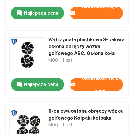
Skontaktuj się z
Najlepsza cena
nami
Wytrzymała plastikowa 8-calowa
osłona obręczy wózka
golfowego ABC. Osłona koła
MOQ：1 szt
Skontaktuj się z
Najlepsza cena
nami
Dom
8-calowa osłona obręczy wózka
Produkty
golfowego Kołpaki kołpaka
MOQ：1 szt
O nas