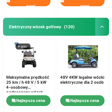
nami
nami
Elektryczny wózek golfowy
(120)
Maksymalna prędkość
48V 4KW legalne wózki
25 km / h 48 V / 5 kW
elektryczne dla 2 osób
4-osobowy
podnoszony wózek
golfowy z tylnymi
Najlepsza cena
Najlepsza cena
siedzeniami
Skontaktuj się z
Skontaktuj się z