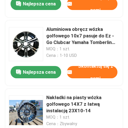
Najlepsza cena
nami
Aluminiowa obręcz wózka
golfowego 10x7 pasuje do Ez -
Go Clubcar Yamaha Tomberlin
Harley
MOQ：1 szt.
Cena：1-10 USD
Skontaktuj się z
Najlepsza cena
nami
Nakładki na piasty wózka
golfowego 14X7 z łatwą
instalacją 23X10-14
MOQ：1 szt.
Cena：Zbywalny