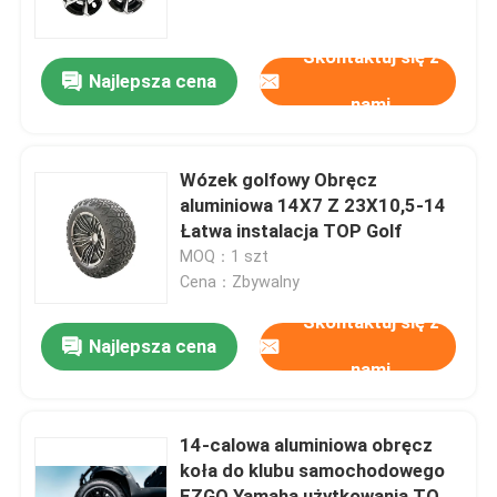
Skontaktuj się z
Wycieczka po fabryce
Najlepsza cena
nami
Kontrola jakości
Wózek golfowy Obręcz
Skontaktuj się z nami
aluminiowa 14X7 Z 23X10,5-14
Łatwa instalacja TOP Golf
MOQ：1 szt
Aktualności
Cena：Zbywalny
Skontaktuj się z
Lusterka boczne wózka golfowego
Najlepsza cena
nami
Pokrowce na koła wózka golfowego
14-calowa aluminiowa obręcz
koła do klubu samochodowego
Deska rozdzielcza wózka golfowego
EZGO Yamaha użytkowania TOP