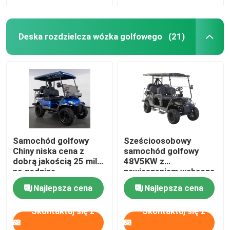
Deska rozdzielcza wózka golfowego
(21)
Samochód golfowy
Sześcioosobowy
Chiny niska cena z
samochód golfowy
dobrą jakością 25 mil
48V5KW z
na godzinę
zawieszeniem wahacza
Double A Stalowa rama
Najlepsza cena
Najlepsza cena
Wyprodukowano w
Chinach
Skontaktuj się z
Skontaktuj się z