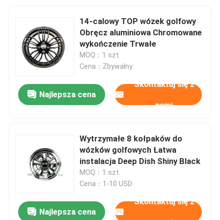
14-calowy TOP wózek golfowy
Obręcz aluminiowa Chromowane
wykończenie Trwałe
MOQ：1 szt
Cena：Zbywalny
Skontaktuj się z
Najlepsza cena
nami
Wytrzymałe 8 kołpaków do
wózków golfowych Łatwa
instalacja Deep Dish Shiny Black
MOQ：1 szt.
Cena：1-10 USD
Skontaktuj się z
Najlepsza cena