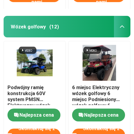
nami
nami
Wózek golfowy
(12)
Podwójny ramię
6 miejsc Elektryczny
konstrukcja 60V
wózek golfowy 6
system PMSN
miejsc Podniesiony
Elektryczny wózek
wózek golfowy 6
golfowy z światłem
miejsc Elektryczny
Najlepsza cena
Najlepsza cena
RGB
wózek golfowy
Skontaktuj się z
Skontaktuj się z