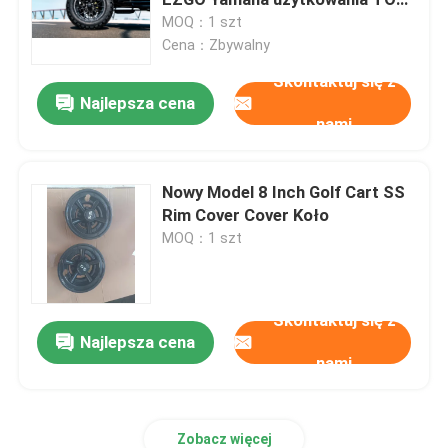
Golf
MOQ：1 szt
Cena：Zbywalny
Wózek golfowy
Skontaktuj się z
Najlepsza cena
Elektryczny wózek golfowy
nami
Zestaw oświetlenia ledowego wózka golfowego
Nowy Model 8 Inch Golf Cart SS
Rim Cover Cover Koło
MOQ：1 szt
Zestawy do podnoszenia wózka golfowego Club
Rozbłyski błotników wózka golfowego
Skontaktuj się z
Najlepsza cena
nami
Wózek golfowy Opony uliczne
Silnik elektryczny do wózka golfowego
Zobacz więcej