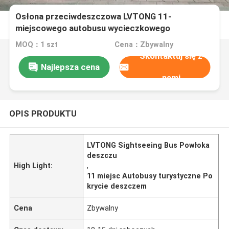
Osłona przeciwdeszczowa LVTONG 11-
miejscowego autobusu wycieczkowego
Wodoodporna
MOQ：1 szt
Cena：Zbywalny
Skontaktuj się z
Najlepsza cena
nami
OPIS PRODUKTU
LVTONG Sightseeing Bus Powłoka
deszczu
High Light:
,
11 miejsc Autobusy turystyczne Po
krycie deszczem
Cena
Zbywalny