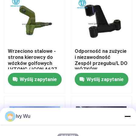
Wycieczka po fabryce
Kontrola jakości
Wrzeciono stalowe -
Odporność na zużycie
Skontaktuj się z nami
strona kierowcy do
i niezawodność
wózków golfowych
Zespół przegubu/L DO
LVTONG / ICON A627
WÓZKÓW
Aktualności
GOLFOWYCH A627
Wyślij zapytanie
Wyślij zapytanie
Lusterka boczne wózka golfowego
Pokrowce na koła wózka golfowego
Ivy Wu
Deska rozdzielcza wózka golfowego