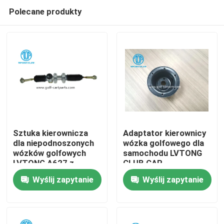
Polecane produkty
Sztuka kierownicza
Adaptator kierownicy
dla niepodnoszonych
wózka golfowego dla
wózków golfowych
samochodu LVTONG
Dom
LVTONG A627 z
CLUB CAR
hamulcami
Wyślij zapytanie
Wyślij zapytanie
tarczowymi
Produkty
O nas