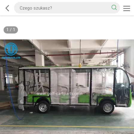
1
/
1