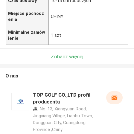
Czas dostawy
10-15 dni roboczych
Miejsce pochodz
CHINY
enia
Minimalne zamów
1 szt
ienie
Zobacz więcej
O nas
TOP GOLF CO.,LTD profil
producenta
No. 13, Xiangyuan Road,
Jingxiang Village, Liaobu Town,
Dongguan City, Guangdong
Province ,Chiny