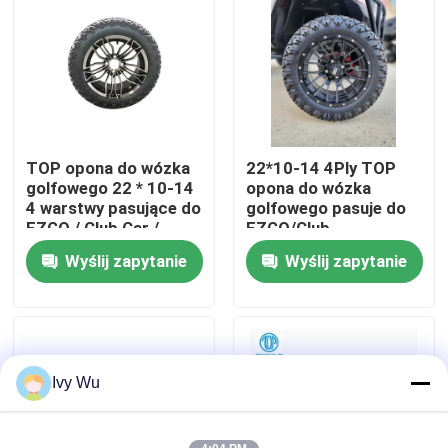
Wycieczka po fabryce
Kontrola jakości
TOP opona do wózka
22*10-14 4Ply TOP
Skontaktuj się z nami
golfowego 22 * ​​10-14
opona do wózka
4 warstwy pasujące do
golfowego pasuje do
EZGO / Club Car /
EZGO/Club
Aktualności
Yamaha
Car/Yamaha
Wyślij zapytanie
Wyślij zapytanie
Lusterka boczne wózka golfowego
Pokrowce na koła wózka golfowego
Ivy Wu
Deska rozdzielcza wózka golfowego