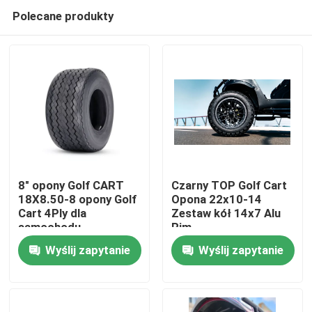
Polecane produkty
8" opony Golf CART
Czarny TOP Golf Cart
18X8.50-8 opony Golf
Opona 22x10-14
Cart 4Ply dla
Zestaw kół 14x7 Alu
Dom
samochodu
Rim
klubowego ezgo
Wyślij zapytanie
Wyślij zapytanie
Yamaha
Produkty
O nas